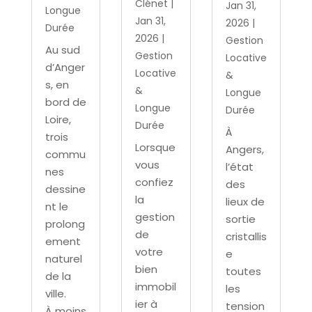
Clénet
|
Jan 31,
Longue
Jan 31,
2026
|
Durée
2026
|
Gestion
Au sud
Gestion
Locative
d’Anger
Locative
&
s, en
&
Longue
bord de
Longue
Durée
Loire,
Durée
À
trois
Lorsque
Angers,
commu
vous
l’état
nes
confiez
des
dessine
la
lieux de
nt le
gestion
sortie
prolong
de
cristallis
ement
votre
e
naturel
bien
toutes
de la
immobil
les
ville.
ier à
tension
À moins