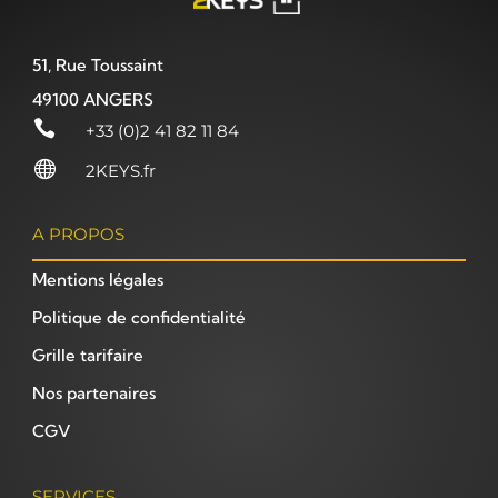
51, Rue Toussaint
49100 ANGERS

+33 (0)2 41 82 11 84

2KEYS.fr
A PROPOS
Mentions légales
Politique de confidentialité
Grille tarifaire
Nos partenaires
CGV
SERVICES