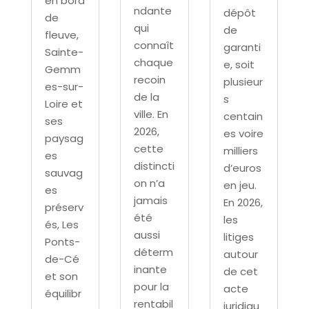
en bord
ndante
dépôt
de
qui
de
fleuve,
connaît
garanti
Sainte-
chaque
e, soit
Gemm
recoin
plusieur
es-sur-
de la
s
Loire et
ville. En
centain
ses
2026,
es voire
paysag
cette
milliers
es
distincti
d’euros
sauvag
on n’a
en jeu.
es
jamais
En 2026,
préserv
été
les
és, Les
aussi
litiges
Ponts-
déterm
autour
de-Cé
inante
de cet
et son
pour la
acte
équilibr
rentabil
juridiqu