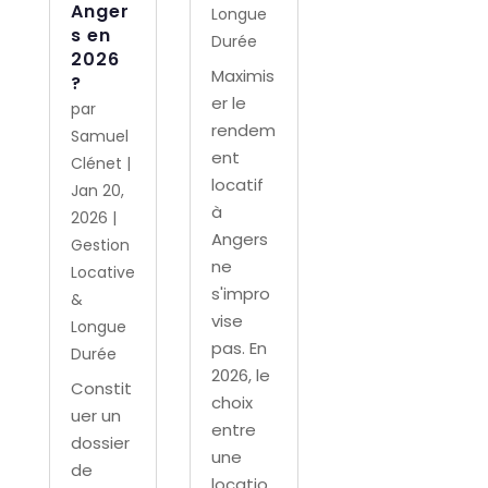
Anger
Longue
s en
Durée
2026
Maximis
?
er le
par
rendem
Samuel
ent
Clénet
|
locatif
Jan 20,
à
2026
|
Angers
Gestion
ne
Locative
s'impro
&
vise
Longue
pas. En
Durée
2026, le
Constit
choix
uer un
entre
dossier
une
de
locatio