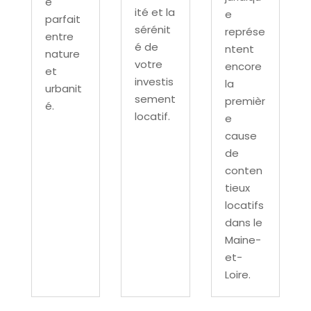
e
ité et la
e
parfait
sérénit
représe
entre
é de
ntent
nature
votre
encore
et
investis
la
urbanit
sement
premièr
é.
locatif.
e
cause
de
conten
tieux
locatifs
dans le
Maine-
et-
Loire.