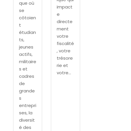
que où
impact
se
e
côtoien
directe
t
ment
étudian
votre
ts,
fiscalité
jeunes
, votre
actifs,
trésore
militaire
rie et
s et
votre...
cadres
de
grande
s
entrepri
ses, la
diversit
é des