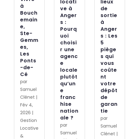
locati
lieux
à
ve à
de
Bouch
Anger
sortie
emain
s :
à
e,
Pourq
Anger
Ste-
uoi
s : Les
Gemm
choisi
5
es,
r une
piège
Les
agenc
s qui
Ponts
e
vous
-de-
locale
coûte
Cé
plutôt
nt
par
qu’un
votre
Samuel
e
dépôt
franc
de
Clénet
|
hise
garan
Fév 4,
nation
tie
2026
|
ale ?
par
Gestion
par
Samuel
Locative
Samuel
Clénet
|
&