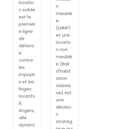
locatio
n
n solide
meublé
est la
e
premièr
(LMNP)
e ligne
et une
de
locatio
défens
n non
e
meublé
contre
e (Bail
les
d'habit
impayé
ation
s et les
classiq
litiges
ue) est
locatifs.
une
À
décisio
Angers,
n
ville
stratég
dynami
ique qui