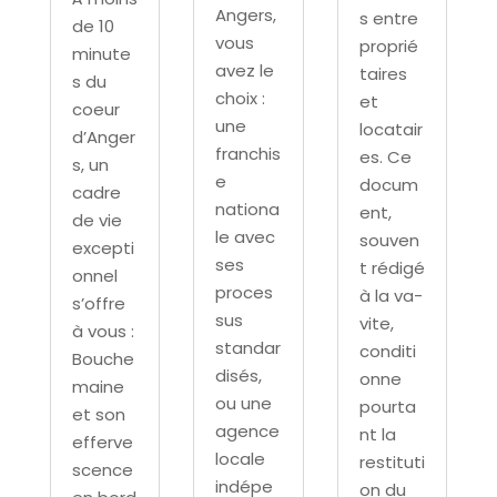
Angers,
s entre
de 10
vous
proprié
minute
avez le
taires
s du
choix :
et
coeur
une
locatair
d’Anger
franchis
es. Ce
s, un
e
docum
cadre
nationa
ent,
de vie
le avec
souven
excepti
ses
t rédigé
onnel
proces
à la va-
s’offre
sus
vite,
à vous :
standar
conditi
Bouche
disés,
onne
maine
ou une
pourta
et son
agence
nt la
efferve
locale
restituti
scence
indépe
on du