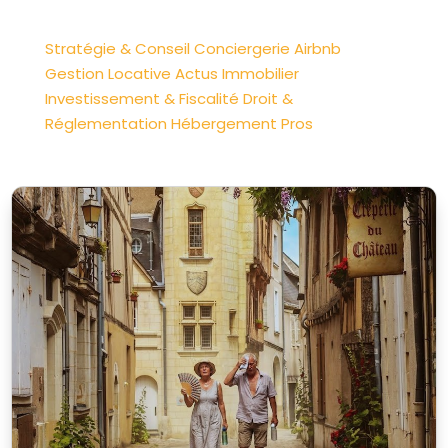
Stratégie & Conseil
Conciergerie Airbnb
Gestion Locative
Actus Immobilier
Investissement & Fiscalité
Droit &
Réglementation
Hébergement Pros